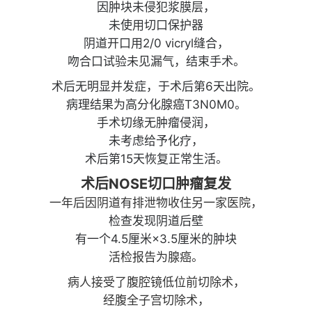
因肿块未侵犯浆膜层，
未使用切口保护器
阴道开口用2/0 vicryl缝合，
吻合口试验未见漏气，结束手术。
术后无明显并发症，于术后第6天出院。
病理结果为高分化腺癌T3N0M0。
手术切缘无肿瘤侵润，
未考虑给予化疗，
术后第15天恢复正常生活。
术后NOSE切口肿瘤复发
一年后因阴道有排泄物收住另一家医院，
检查发现阴道后壁
有一个4.5厘米×3.5厘米的肿块
活检报告为腺癌。
病人接受了腹腔镜低位前切除术，
经腹全子宫切除术，