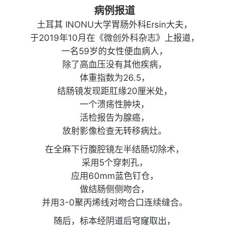
病例报道
土耳其 INONU大学胃肠外科Ersin大夫，
于2019年10月在《微创外科杂志》上报道，
一名59岁的女性便血病人，
除了高血压没有其他疾病，
体重指数为26.5，
结肠镜发现距肛缘20厘米处，
一个溃疡性肿块，
活检报告为腺癌，
放射影像检查无转移病灶。
在全麻下行腹腔镜左半结肠切除术，
采用5个穿刺孔，
应用60mm蓝色钉仓，
做结肠侧侧吻合，
并用3-0聚丙烯线对吻合口连续缝合。
随后，标本经阴道后穹窿取出，