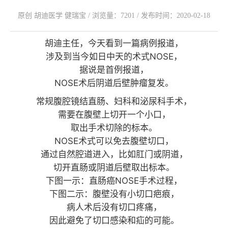
原创 胡迪医学 健瑞宝 / 浏览量：7201 / 发布时间：2020-02-18
胡迪主任，今天看到一篇病例报道，
涉及到当今如日中天的术式NOSE，
据说是首例报道，
NOSE术后阴道后壁肿瘤复发。
常规腹腔镜结直肠、妇科和泌尿科手术，
需要在腹壁上切开一个小口，
取出手术切除的标本。
NOSE术式可以免去腹壁切口，
通过自然腔道进入，比如肛门或阴道，
切开直肠或阴道后壁取出标本。
下图一示：直肠癌NOSE手术过程，
下图二示：腹壁没有小切口疤痕，
病人术后没有切口疼痛，
因此避免了切口感染和疝的可能。