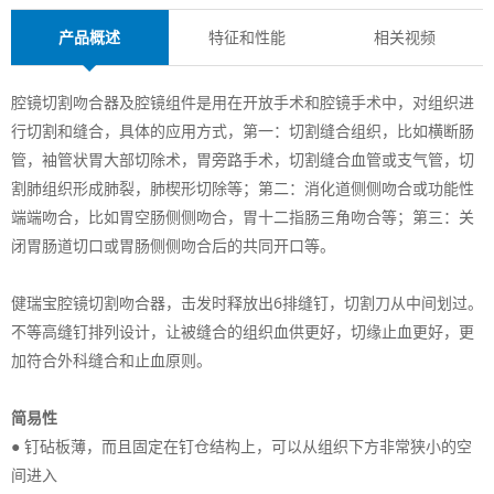
产品概述
特征和性能
相关视频
腔镜切割吻合器及腔镜组件是用在开放手术和腔镜手术中，对组织进
行切割和缝合，具体的应用方式，第一：切割缝合组织，比如横断肠
管，袖管状胃大部切除术，胃旁路手术，切割缝合血管或支气管，切
割肺组织形成肺裂，肺楔形切除等；第二：消化道侧侧吻合或功能性
端端吻合，比如胃空肠侧侧吻合，胃十二指肠三角吻合等；第三：关
闭胃肠道切口或胃肠侧侧吻合后的共同开口等。
健瑞宝腔镜切割吻合器，击发时释放出6排缝钉，切割刀从中间划过。
不等高缝钉排列设计，让被缝合的组织血供更好，切缘止血更好，更
加符合外科缝合和止血原则。
简易性
● 钉砧板薄，而且固定在钉仓结构上，可以从组织下方非常狭小的空
间进入