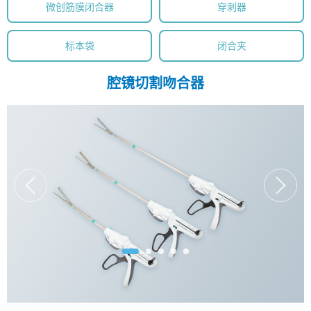
微创筋膜闭合器
穿刺器
标本袋
闭合夹
腔镜切割吻合器