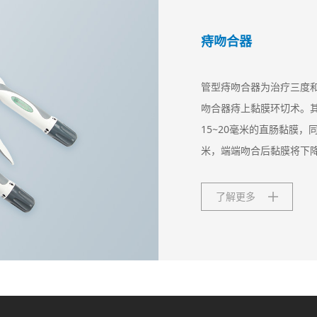
痔吻合器
管型痔吻合器为治疗三度和
吻合器痔上黏膜环切术。
15~20毫米的直肠黏膜，
米，端端吻合后黏膜将下降
了解更多