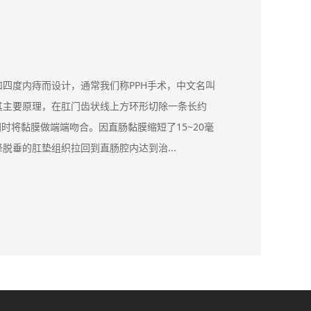
四度内痔而设计，通常我们称PPH手术，中文名叫
其主要原理，在肛门齿状线上方环形切除一条长约
同时将黏膜做端端吻合。因直肠黏膜缩短了15~20毫
脱垂的肛垫组织拉回到直肠腔内达到治...