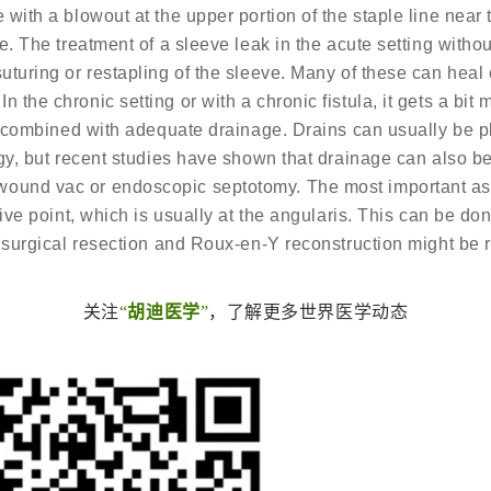
e with a blowout at the upper portion of the staple line nea
ve. The treatment of a sleeve leak in the acute setting withou
suturing or restapling of the sleeve. Many of these can heal
 the chronic setting or with a chronic fistula, it gets a bit
ly, combined with adequate drainage. Drains can usually be 
ogy, but recent studies have shown that drainage can also be
ound vac or endoscopic septotomy. The most important aspe
ctive point, which is usually at the angularis. This can be 
al surgical resection and Roux-en-Y reconstruction might be 
关注
“
胡迪医学
”
，了解更多世界医学动态