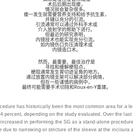
术后后期出现瘘，
情况就会复杂很多。
瘘一发生就需要营养支持和给予抗生素，
并辅以充分的引流。
引流通常可以通过外科手术或
介入放射学的帮助下进行。
但最近的研究表明，
内镜技术也能实现充分引流。
如内镜伤口负压清理术或
内镜造口术。
然而，最重要、最佳治疗是
寻找和缓解梗阻点，
梗阻通常发生胃切迹呈角的地方。
通过放置内镜支架可以解决部分病情，
但在一些谨慎的病例中，
最终可能需要手术切除和Roux-en-Y重建。
ocedure has historically been the most common area for a l
4 percent, depending on the study evaluated. Over the last 
increased in performing the SG as a stand-alone procedur
e due to narrowing or stricture of the sleeve at the incisura 