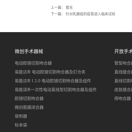
上一篇： 暂无
下一篇：
针对乳腺癌的疫苗进入临床试验
微创手术器械
开放手
电动腔镜切割吻合器
管型吻合
易能达® 电动腔镜切割吻合器及钉仓夹
直线缝合
易能达® I 2.0 电动腔镜切割吻合器及组件
直线切割
易能适®一次性电动直线型切割吻合器及组件
皮肤缝合
腔镜切割吻合器
痔吻合器
微创筋膜闭合器
穿刺器
标本袋