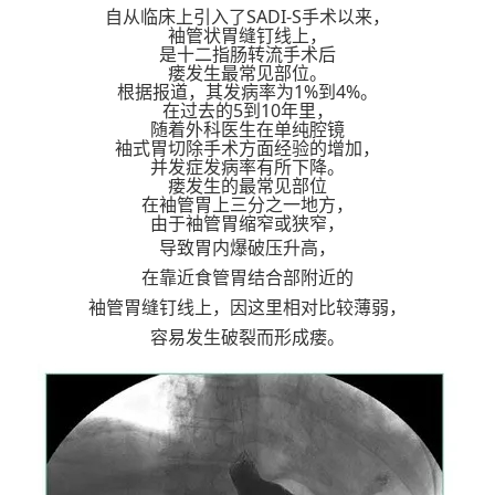
自从临床上引入了SADI-S手术以来，
袖管状胃缝钉线上，
是十二指肠转流手术后
瘘发生最常见部位。
根据报道，其发病率为1%到4%。
在过去的5到10年里，
随着外科医生在单纯腔镜
袖式胃切除手术方面经验的增加，
并发症发病率有所
下降。
瘘发生的最常见部位
在袖管胃上三分之一地方，
由于袖管胃缩窄或狭窄，
导致胃内爆破压升高，
在靠近食管胃结合部附近的
袖管胃缝钉线上，因这里相对比较薄弱，
容易发生破裂而形成瘘。