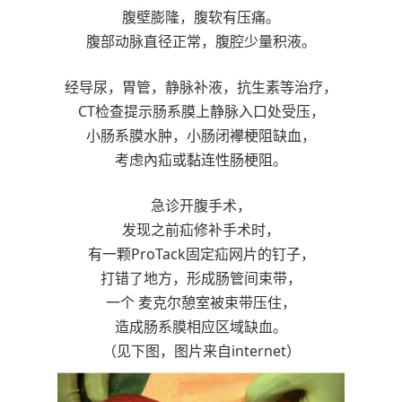
腹壁膨隆，腹软有压痛。
腹部动脉直径正常，腹腔少量积液。
经导尿，胃管，静脉补液，抗生素等治疗，
CT检查提示
肠系膜
上静脉
入口处受压，
小肠系膜水肿，小肠闭襻梗阻缺血，
考虑內疝或黏连性肠梗阻。
急诊开腹手术，
发现之前疝修补手术时，
有一颗ProTack固定疝网片的钉子，
打错了地方，形成肠管间束带，
一个 麦克尔
憩室
被束带压住，
造成肠系膜相应区域缺血。
（见下图，图片来自internet）