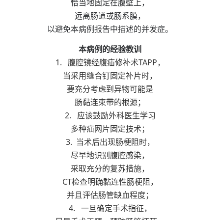
恰当地固定在腹壁上，
远离肠道或肠系膜，
以避免本病例报告中描述的并发症。
本病例的经验教训
1. 腹腔镜经腹疝修补术TAPP，
当采用缝合钉固定补片时，
要充分考虑到异物可能是
肠黏连束带的根源；
2. 应该鼓励外科医生学习
多种疝网片固定技术；
3. 当术后出现肠梗阻时，
尽早地识别腹腔感染，
采取充分的复苏措施，
CT检查明确黏连性肠梗阻，
并且评估肠管缺血程度；
4. 一旦确定手术指征，